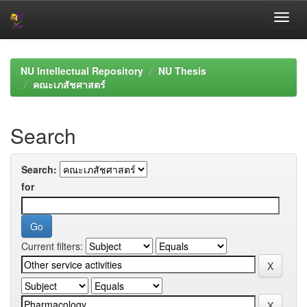
Skip
navigation
NU Intellectual Repository
NU Thesis
คณะเภสัชศาสตร์
Search
Search:
for
Current filters: