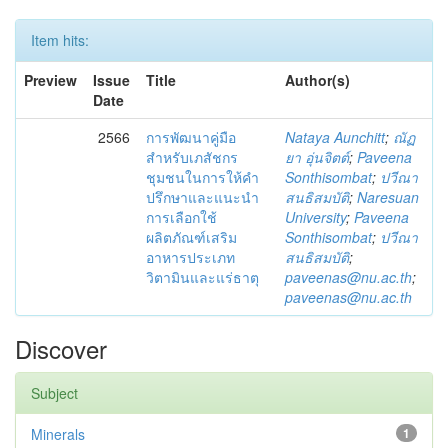
Item hits:
Preview
Issue
Title
Author(s)
Date
2566
การพัฒนาคู่มือ
Nataya Aunchitt
;
ณัฏ
สำหรับเภสัชกร
ยา อุ่นจิตต์
;
Paveena
ชุมชนในการให้คำ
Sonthisombat
;
ปวีณา
ปรึกษาและแนะนำ
สนธิสมบัติ
;
Naresuan
การเลือกใช้
University
;
Paveena
ผลิตภัณฑ์เสริม
Sonthisombat
;
ปวีณา
อาหารประเภท
สนธิสมบัติ
;
วิตามินและแร่ธาตุ
paveenas@nu.ac.th
;
paveenas@nu.ac.th
Discover
Subject
Minerals
1