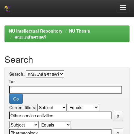
Skip
navigation
NU Intellectual Repository
NU Thesis
คณะเภสัชศาสตร์
Search
Search:
for
Current filters: