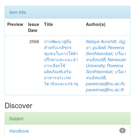
Item hits:
Preview
Issue
Title
Author(s)
Date
2566
การพัฒนาคู่มือ
Nataya Aunchitt
;
ณัฏ
สำหรับเภสัชกร
ยา อุ่นจิตต์
;
Paveena
ชุมชนในการให้คำ
Sonthisombat
;
ปวีณา
ปรึกษาและแนะนำ
สนธิสมบัติ
;
Naresuan
การเลือกใช้
University
;
Paveena
ผลิตภัณฑ์เสริม
Sonthisombat
;
ปวีณา
อาหารประเภท
สนธิสมบัติ
;
วิตามินและแร่ธาตุ
paveenas@nu.ac.th
;
paveenas@nu.ac.th
Discover
Subject
Handbook
1