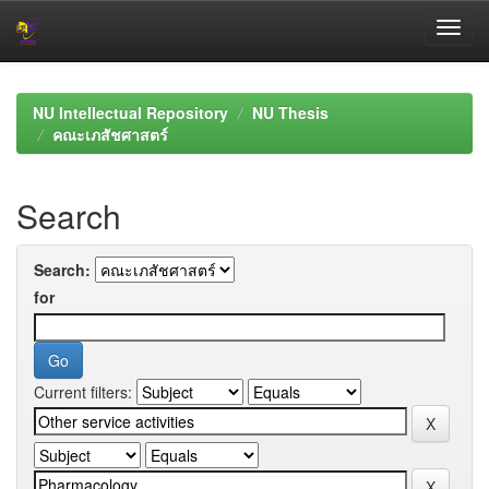
Skip
navigation
NU Intellectual Repository
NU Thesis
คณะเภสัชศาสตร์
Search
Search:
for
Current filters: