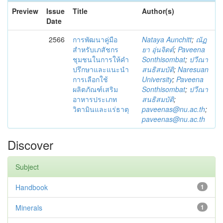
Preview
Issue
Title
Author(s)
Date
2566
การพัฒนาคู่มือ
Nataya Aunchitt
;
ณัฏ
สำหรับเภสัชกร
ยา อุ่นจิตต์
;
Paveena
ชุมชนในการให้คำ
Sonthisombat
;
ปวีณา
ปรึกษาและแนะนำ
สนธิสมบัติ
;
Naresuan
การเลือกใช้
University
;
Paveena
ผลิตภัณฑ์เสริม
Sonthisombat
;
ปวีณา
อาหารประเภท
สนธิสมบัติ
;
วิตามินและแร่ธาตุ
paveenas@nu.ac.th
;
paveenas@nu.ac.th
Discover
Subject
Handbook
1
Minerals
1