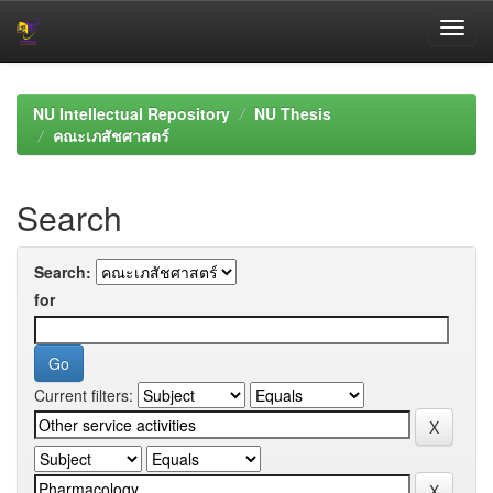
Skip
navigation
NU Intellectual Repository
NU Thesis
คณะเภสัชศาสตร์
Search
Search:
for
Current filters: