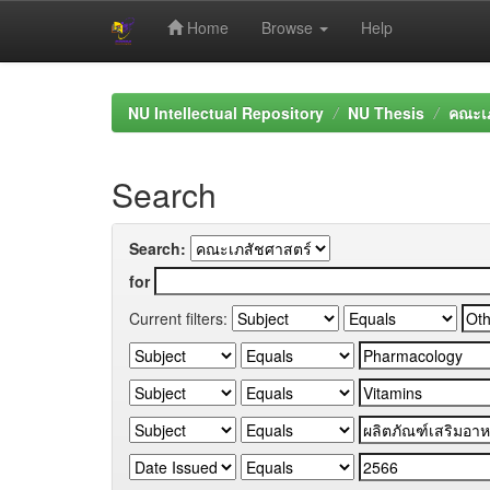
Home
Browse
Help
Skip
navigation
NU Intellectual Repository
NU Thesis
คณะเภ
Search
Search:
for
Current filters: