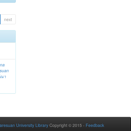
next
ena
suan
ีณา
aresuan University Library
Copyright © 2015 -
Feedback