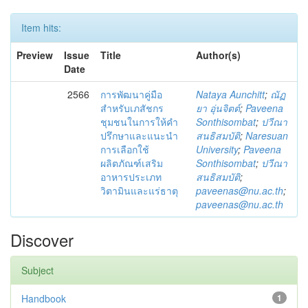
Item hits:
Preview
Issue
Title
Author(s)
Date
2566
การพัฒนาคู่มือ
Nataya Aunchitt
;
ณัฏ
สำหรับเภสัชกร
ยา อุ่นจิตต์
;
Paveena
ชุมชนในการให้คำ
Sonthisombat
;
ปวีณา
ปรึกษาและแนะนำ
สนธิสมบัติ
;
Naresuan
การเลือกใช้
University
;
Paveena
ผลิตภัณฑ์เสริม
Sonthisombat
;
ปวีณา
อาหารประเภท
สนธิสมบัติ
;
วิตามินและแร่ธาตุ
paveenas@nu.ac.th
;
paveenas@nu.ac.th
Discover
Subject
Handbook
1