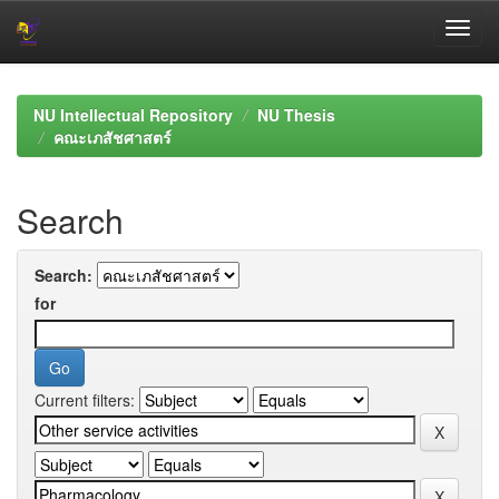
Skip
navigation
NU Intellectual Repository
NU Thesis
คณะเภสัชศาสตร์
Search
Search:
for
Current filters: