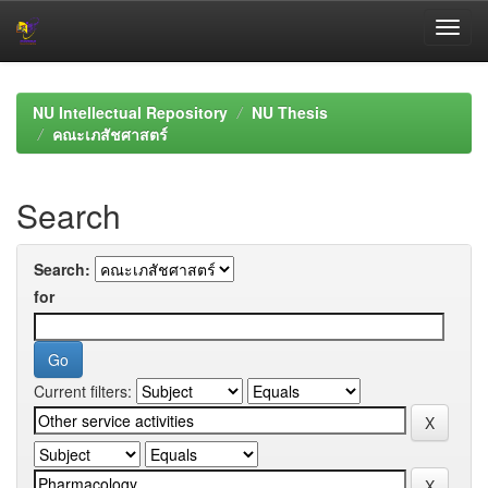
Skip
navigation
NU Intellectual Repository
NU Thesis
คณะเภสัชศาสตร์
Search
Search:
for
Current filters: