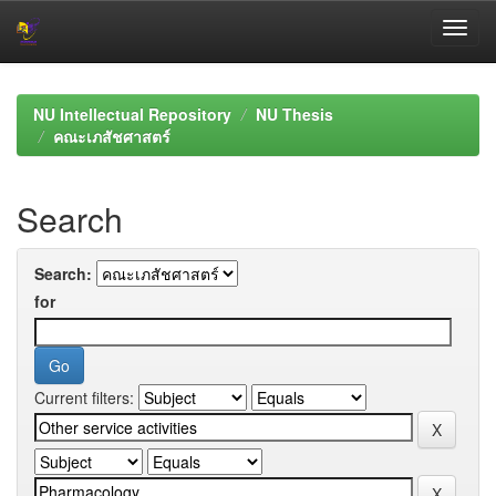
Skip
navigation
NU Intellectual Repository
NU Thesis
คณะเภสัชศาสตร์
Search
Search:
for
Current filters: