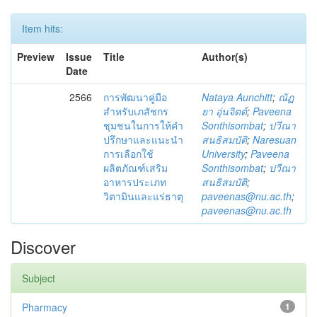
Item hits:
Preview
Issue
Title
Author(s)
Date
2566
การพัฒนาคู่มือ
Nataya Aunchitt
;
ณัฏ
สำหรับเภสัชกร
ยา อุ่นจิตต์
;
Paveena
ชุมชนในการให้คำ
Sonthisombat
;
ปวีณา
ปรึกษาและแนะนำ
สนธิสมบัติ
;
Naresuan
การเลือกใช้
University
;
Paveena
ผลิตภัณฑ์เสริม
Sonthisombat
;
ปวีณา
อาหารประเภท
สนธิสมบัติ
;
วิตามินและแร่ธาตุ
paveenas@nu.ac.th
;
paveenas@nu.ac.th
Discover
Subject
Pharmacy
1