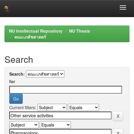
Skip
navigation
NU Intellectual Repository
NU Thesis
คณะเภสัชศาสตร์
Search
Search:
for
Current filters: