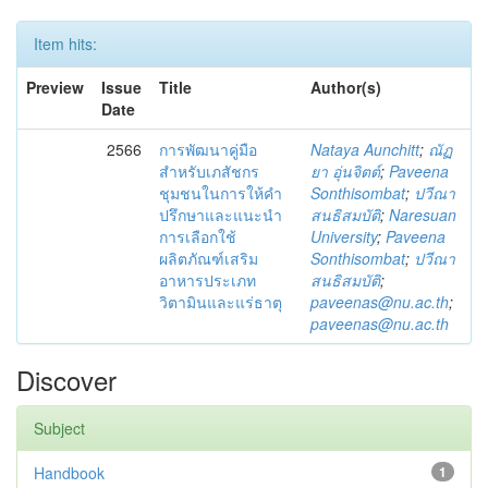
Item hits:
Preview
Issue
Title
Author(s)
Date
2566
การพัฒนาคู่มือ
Nataya Aunchitt
;
ณัฏ
สำหรับเภสัชกร
ยา อุ่นจิตต์
;
Paveena
ชุมชนในการให้คำ
Sonthisombat
;
ปวีณา
ปรึกษาและแนะนำ
สนธิสมบัติ
;
Naresuan
การเลือกใช้
University
;
Paveena
ผลิตภัณฑ์เสริม
Sonthisombat
;
ปวีณา
อาหารประเภท
สนธิสมบัติ
;
วิตามินและแร่ธาตุ
paveenas@nu.ac.th
;
paveenas@nu.ac.th
Discover
Subject
Handbook
1