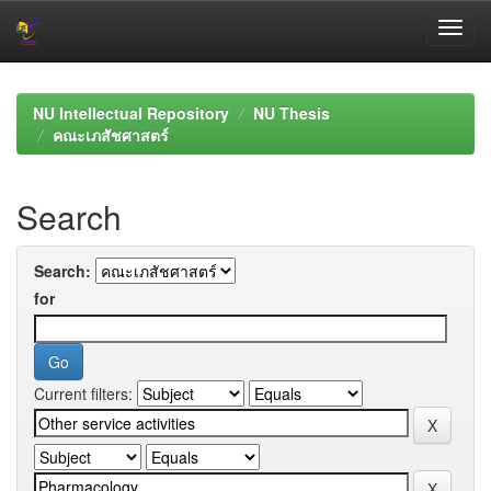
Skip
navigation
NU Intellectual Repository
NU Thesis
คณะเภสัชศาสตร์
Search
Search:
for
Current filters: