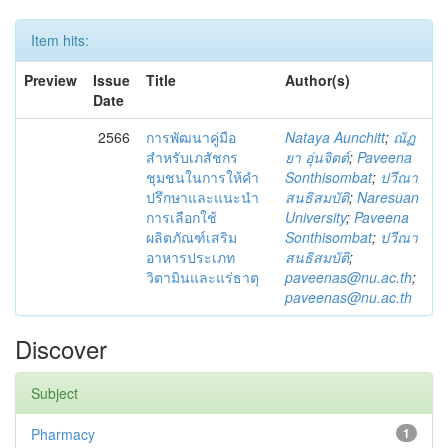
Item hits:
Preview
Issue
Title
Author(s)
Date
2566
การพัฒนาคู่มือ
Nataya Aunchitt
;
ณัฏ
สำหรับเภสัชกร
ยา อุ่นจิตต์
;
Paveena
ชุมชนในการให้คำ
Sonthisombat
;
ปวีณา
ปรึกษาและแนะนำ
สนธิสมบัติ
;
Naresuan
การเลือกใช้
University
;
Paveena
ผลิตภัณฑ์เสริม
Sonthisombat
;
ปวีณา
อาหารประเภท
สนธิสมบัติ
;
วิตามินและแร่ธาตุ
paveenas@nu.ac.th
;
paveenas@nu.ac.th
Discover
Subject
Pharmacy
1