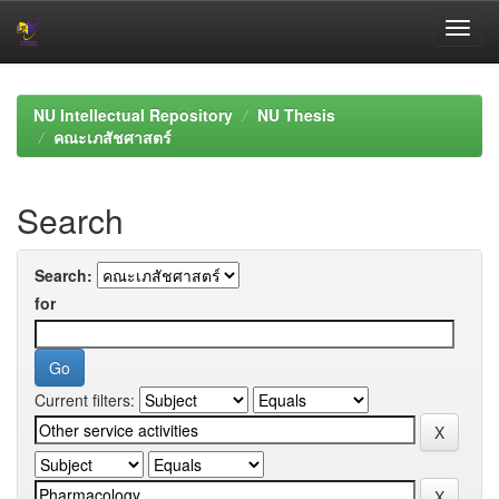
Skip
navigation
NU Intellectual Repository
NU Thesis
คณะเภสัชศาสตร์
Search
Search:
for
Current filters: