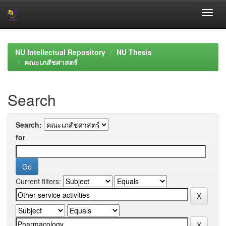
Skip
navigation
NU Intellectual Repository
NU Thesis
คณะเภสัชศาสตร์
Search
Search:
for
Current filters: