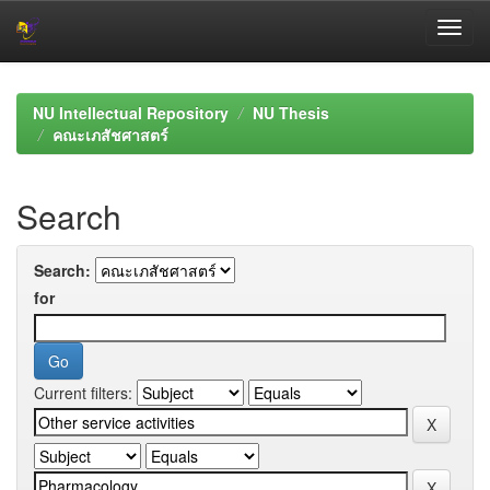
Skip
navigation
NU Intellectual Repository
NU Thesis
คณะเภสัชศาสตร์
Search
Search:
for
Current filters: