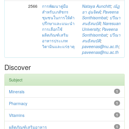
2566
การพัฒนาคู่มือ
Nataya Aunchitt
;
ณัฏ
สำหรับเภสัชกร
ยา อุ่นจิตต์
;
Paveena
ชุมชนในการให้คำ
Sonthisombat
;
ปวีณา
ปรึกษาและแนะนำ
สนธิสมบัติ
;
Naresuan
การเลือกใช้
University
;
Paveena
ผลิตภัณฑ์เสริม
Sonthisombat
;
ปวีณา
อาหารประเภท
สนธิสมบัติ
;
วิตามินและแร่ธาตุ
paveenas@nu.ac.th
;
paveenas@nu.ac.th
Discover
Subject
Minerals
1
Pharmacy
1
Vitamins
1
ผลิตภัณฑ์เสริมอาหาร
1