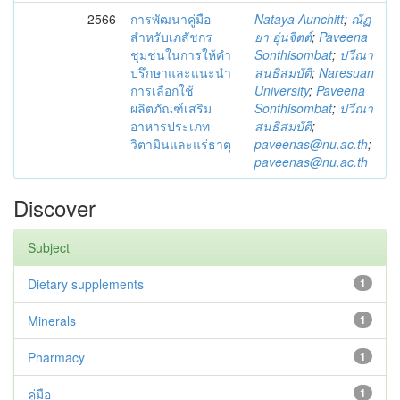
2566
การพัฒนาคู่มือ
Nataya Aunchitt
;
ณัฏ
สำหรับเภสัชกร
ยา อุ่นจิตต์
;
Paveena
ชุมชนในการให้คำ
Sonthisombat
;
ปวีณา
ปรึกษาและแนะนำ
สนธิสมบัติ
;
Naresuan
การเลือกใช้
University
;
Paveena
ผลิตภัณฑ์เสริม
Sonthisombat
;
ปวีณา
อาหารประเภท
สนธิสมบัติ
;
วิตามินและแร่ธาตุ
paveenas@nu.ac.th
;
paveenas@nu.ac.th
Discover
Subject
Dietary supplements
1
Minerals
1
Pharmacy
1
คู่มือ
1