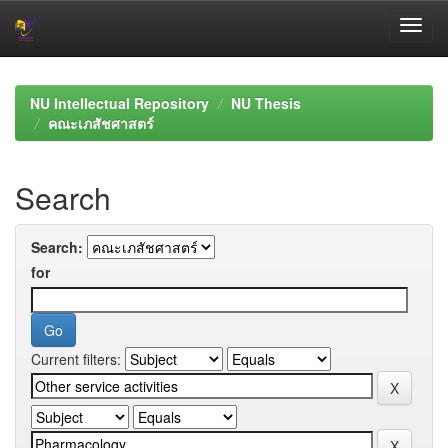
Skip
navigation
NU Intellectual Repository
NU Thesis
คณะเภสัชศาสตร์
Search
Search:
for
Current filters: