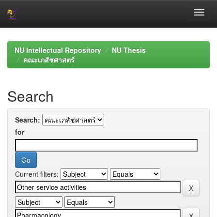
Skip
navigation
NU Intellectual Repository
NU Thesis
คณะเภสัชศาสตร์
Search
Search:
for
Current filters: