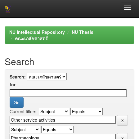
Skip
navigation
NU Intellectual Repository
NU Thesis
คณะเภสัชศาสตร์
Search
Search:
for
Current filters: