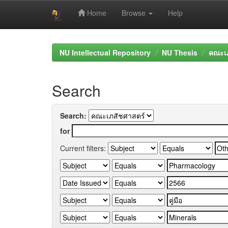
Home
Browse
Help
Skip
navigation
NU Intellectual Repository
NU Thesis
คณะเภ
Search
Search:
for
Current filters: