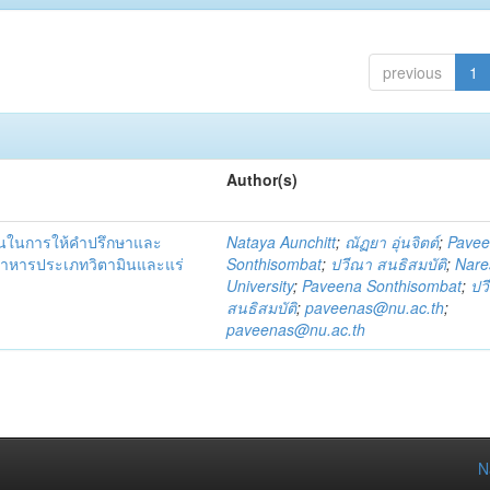
previous
1
Author(s)
ชนในการให้คำปรึกษาและ
Nataya Aunchitt
;
ณัฏยา อุ่นจิตต์
;
Pave
อาหารประเภทวิตามินและแร่
Sonthisombat
;
ปวีณา สนธิสมบัติ
;
Nare
University
;
Paveena Sonthisombat
;
ปว
สนธิสมบัติ
;
paveenas@nu.ac.th
;
paveenas@nu.ac.th
N