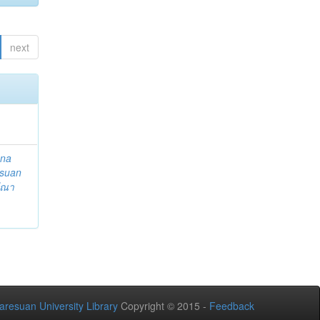
next
ena
suan
ีณา
aresuan University Library
Copyright © 2015 -
Feedback