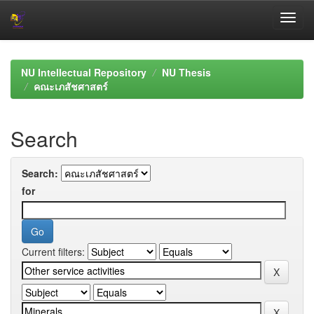
Skip
navigation
NU Intellectual Repository
NU Thesis
คณะเภสัชศาสตร์
Search
Search:
for
Current filters: