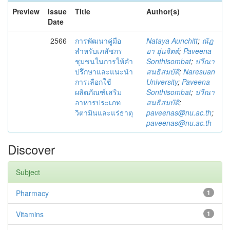
Preview
Issue
Title
Author(s)
Date
2566
การพัฒนาคู่มือ
Nataya Aunchitt
;
ณัฏ
สำหรับเภสัชกร
ยา อุ่นจิตต์
;
Paveena
ชุมชนในการให้คำ
Sonthisombat
;
ปวีณา
ปรึกษาและแนะนำ
สนธิสมบัติ
;
Naresuan
การเลือกใช้
University
;
Paveena
ผลิตภัณฑ์เสริม
Sonthisombat
;
ปวีณา
อาหารประเภท
สนธิสมบัติ
;
วิตามินและแร่ธาตุ
paveenas@nu.ac.th
;
paveenas@nu.ac.th
Discover
Subject
Pharmacy
1
Vitamins
1