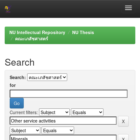
Skip
navigation
NU Intellectual Repository
NU Thesis
คณะเภสัชศาสตร์
Search
Search:
for
Current filters: