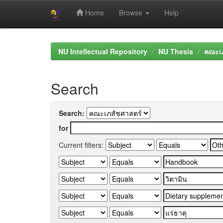
Home
Browse
Help
Skip
navigation
NU Intellectual Repository
NU Thesis
คณะเภ
Search
Search:
for
Current filters: