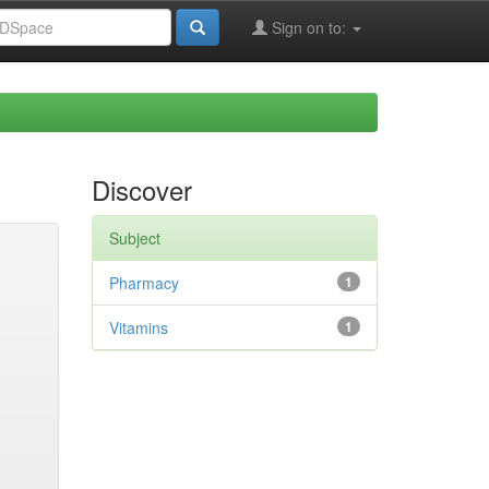
Sign on to:
Discover
Subject
Pharmacy
1
Vitamins
1