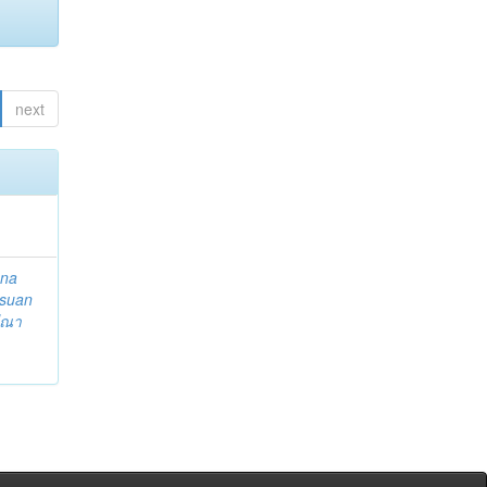
next
ena
suan
ีณา