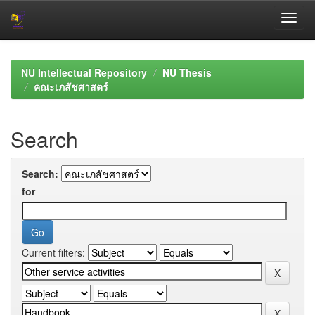
Skip
navigation
NU Intellectual Repository
NU Thesis
คณะเภสัชศาสตร์
Search
Search:
for
Current filters: