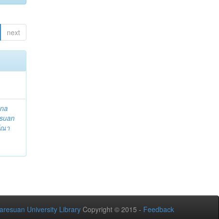
next
ena
suan
ีณา
aresuan University Library
Copyright © 2015 -
Feedback