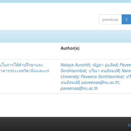
previous
1
Author(s)
ชนในการให้คำปรึกษาและ
Nataya Aunchitt
;
ณัฏยา อุ่นจิตต์
;
Pave
อาหารประเภทวิตามินและแร่
Sonthisombat
;
ปวีณา สนธิสมบัติ
;
Nare
University
;
Paveena Sonthisombat
;
ปว
สนธิสมบัติ
;
paveenas@nu.ac.th
;
paveenas@nu.ac.th
N