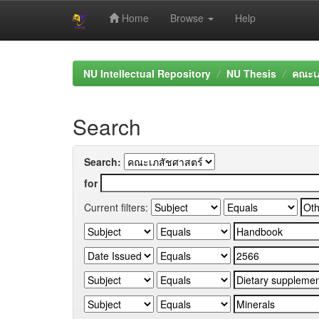
Home
Browse
Help
Skip
navigation
NU Intellectual Repository
NU Thesis
คณะเภ
Search
Search:
for
Current filters: