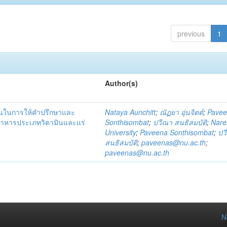
previous
1
Author(s)
ชนในการให้คำปรึกษาและ
Nataya Aunchitt
;
ณัฏยา อุ่นจิตต์
;
Pave
อาหารประเภทวิตามินและแร่
Sonthisombat
;
ปวีณา สนธิสมบัติ
;
Nare
University
;
Paveena Sonthisombat
;
ปว
สนธิสมบัติ
;
paveenas@nu.ac.th
;
paveenas@nu.ac.th
N