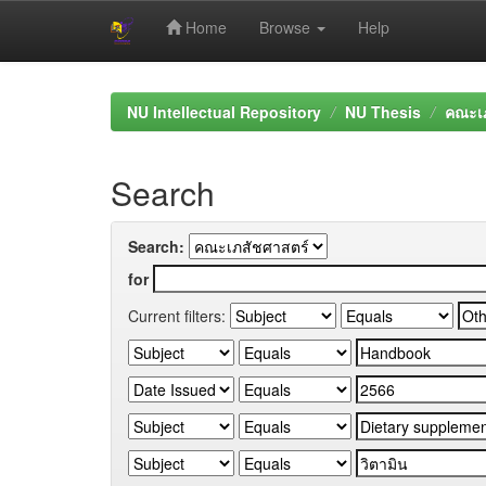
Home
Browse
Help
Skip
navigation
NU Intellectual Repository
NU Thesis
คณะเภ
Search
Search:
for
Current filters: