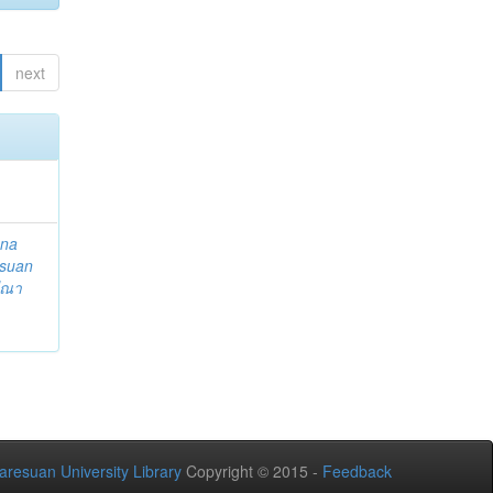
next
ena
suan
ีณา
aresuan University Library
Copyright © 2015 -
Feedback