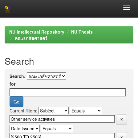
Skip
navigation
NU Intellectual Repository
NU Thesis
คณะเภสัชศาสตร์
Search
Search:
for
Current filters: