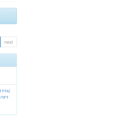
next
ธรรม
;
ลกธร