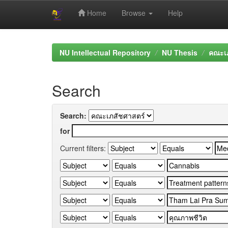
Home
Browse
Help
Skip
navigation
NU Intellectual Repository
NU Thesis
คณะเภ
Search
Search:
for
Current filters: