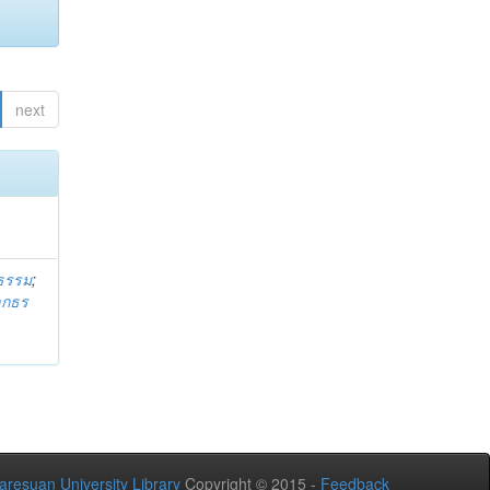
next
ธรรม
;
ลกธร
aresuan University Library
Copyright © 2015 -
Feedback