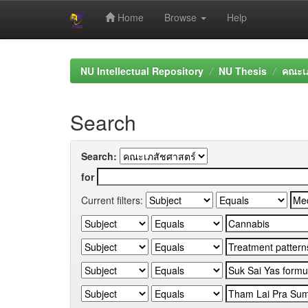
Home
Browse
Help
Skip
navigation
NU Intellectual Repository
NU Thesis
คณะเภ
Search
Search:
for
Current filters: