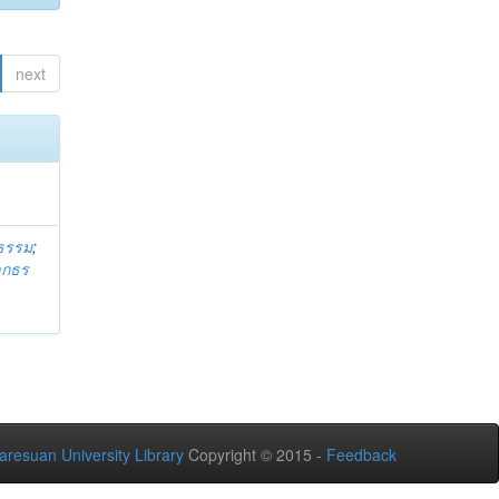
next
ธรรม
;
ลกธร
aresuan University Library
Copyright © 2015 -
Feedback