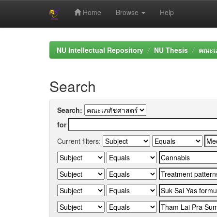
Home
Browse
Help
Skip
navigation
NU Intellectual Repository
NU Thesis
คณะเภ
Search
Search:
for
Current filters: