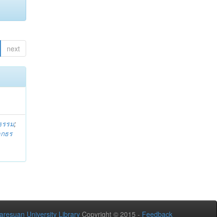
next
ธรรม
;
ลกธร
aresuan University Library
Copyright © 2015 -
Feedback