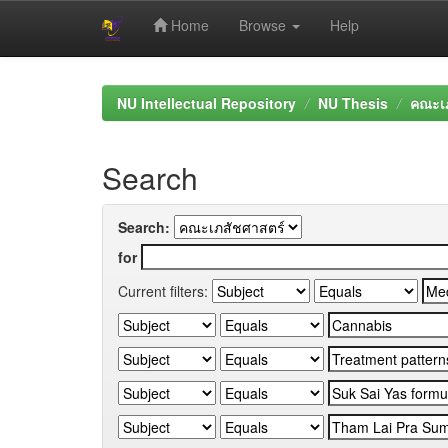
Home
Browse
Help
Skip
navigation
NU Intellectual Repository
NU Thesis
คณะเภ
Search
Search:
for
Current filters: