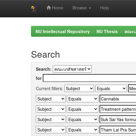
Home
Browse
Help
Skip
navigation
NU Intellectual Repository
NU Thesis
คณะเภ
Search
Search:
for
Current filters: