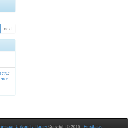
next
ธรรม
;
ลกธร
aresuan University Library
Copyright © 2015 -
Feedback