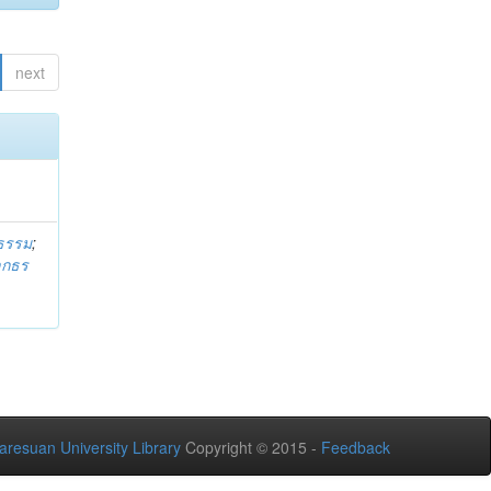
next
ธรรม
;
ลกธร
aresuan University Library
Copyright © 2015 -
Feedback