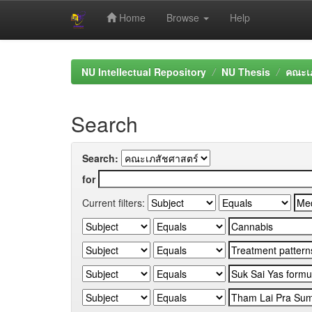
Home
Browse
Help
Skip
navigation
NU Intellectual Repository
NU Thesis
คณะเภ
Search
Search:
for
Current filters: