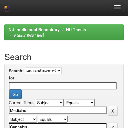
Skip
navigation
NU Intellectual Repository
NU Thesis
คณะเภสัชศาสตร์
Search
Search:
for
Current filters: