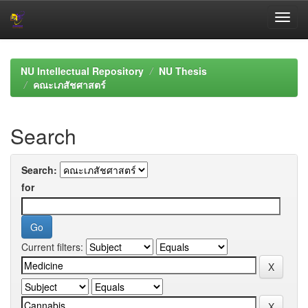
Skip
navigation
NU Intellectual Repository
NU Thesis
คณะเภสัชศาสตร์
Search
Search:
for
Current filters: