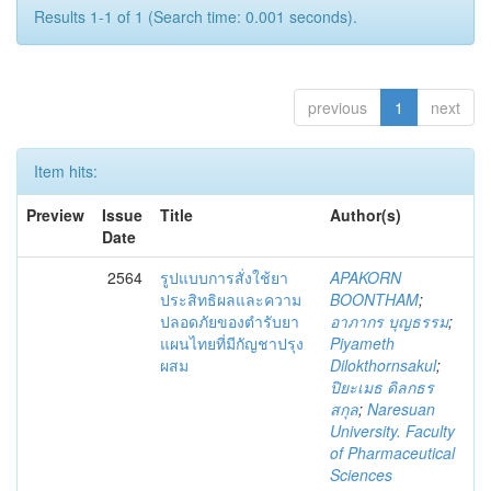
Results 1-1 of 1 (Search time: 0.001 seconds).
previous
1
next
Item hits:
Preview
Issue
Title
Author(s)
Date
2564
รูปแบบการสั่งใช้ยา
APAKORN
ประสิทธิผลและความ
BOONTHAM
;
ปลอดภัยของตำรับยา
อาภากร บุญธรรม
;
แผนไทยที่มีกัญชาปรุง
Piyameth
ผสม
Dilokthornsakul
;
ปิยะเมธ ดิลกธร
สกุล
;
Naresuan
University. Faculty
of Pharmaceutical
Sciences