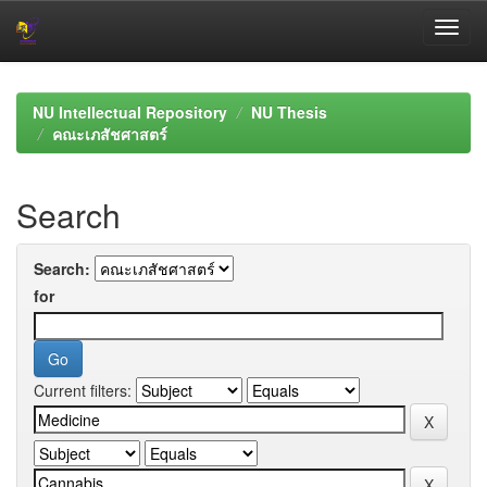
Skip
navigation
NU Intellectual Repository
NU Thesis
คณะเภสัชศาสตร์
Search
Search:
for
Current filters: