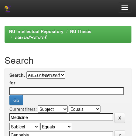
Skip
navigation
NU Intellectual Repository
NU Thesis
คณะเภสัชศาสตร์
Search
Search:
for
Current filters: