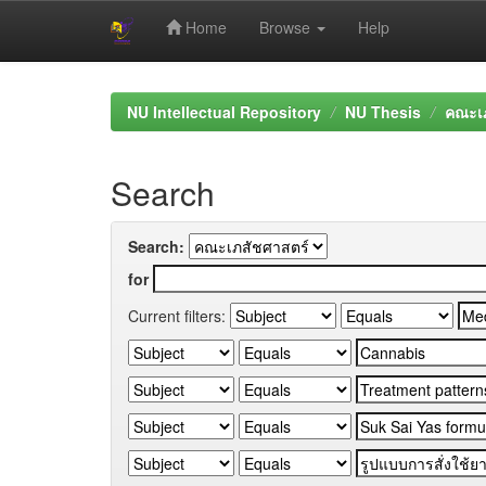
Home
Browse
Help
Skip
navigation
NU Intellectual Repository
NU Thesis
คณะเภ
Search
Search:
for
Current filters: