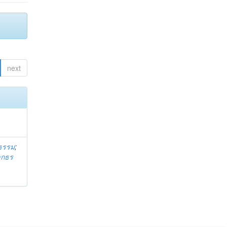
next
ธรรม
;
ลกธร