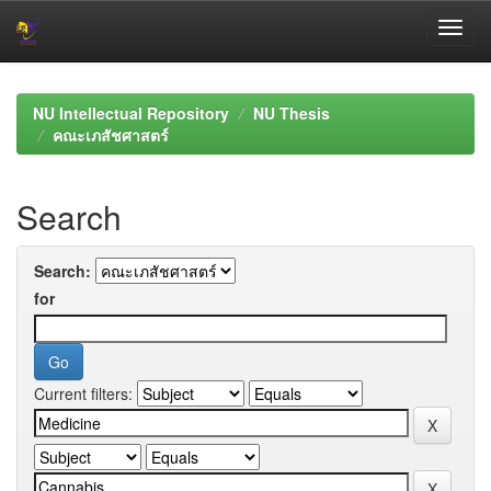
Skip
navigation
NU Intellectual Repository
NU Thesis
คณะเภสัชศาสตร์
Search
Search:
for
Current filters: