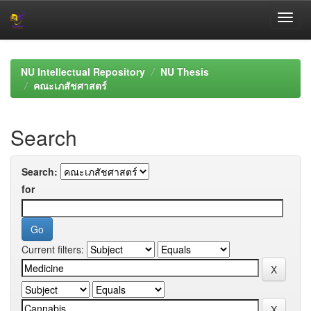
Skip
navigation
NU Intellectual Repository
NU Thesis
คณะเภสัชศาสตร์
Search
Search:
for
Current filters: