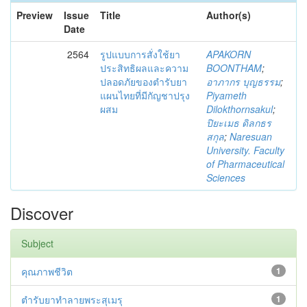
Preview
Issue
Title
Author(s)
Date
2564
รูปแบบการสั่งใช้ยา
APAKORN
ประสิทธิผลและความ
BOONTHAM
;
ปลอดภัยของตำรับยา
อาภากร บุญธรรม
;
แผนไทยที่มีกัญชาปรุง
Piyameth
ผสม
Dilokthornsakul
;
ปิยะเมธ ดิลกธร
สกุล
;
Naresuan
University. Faculty
of Pharmaceutical
Sciences
Discover
Subject
คุณภาพชีวิต
1
ตำรับยาทำลายพระสุเมรุ
1