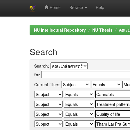
Home
Browse
Help
Skip
navigation
NU Intellectual Repository
NU Thesis
คณะเภ
Search
Search:
for
Current filters: