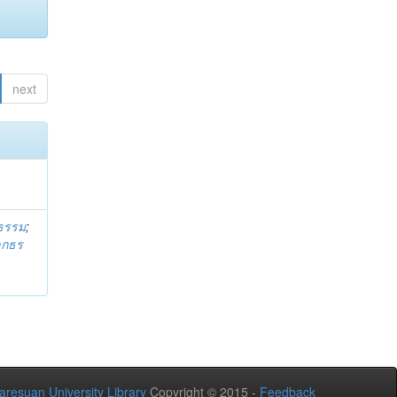
next
ธรรม
;
ลกธร
aresuan University Library
Copyright © 2015 -
Feedback