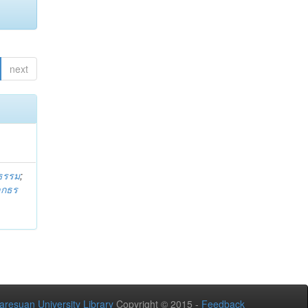
next
ธรรม
;
ลกธร
aresuan University Library
Copyright © 2015 -
Feedback