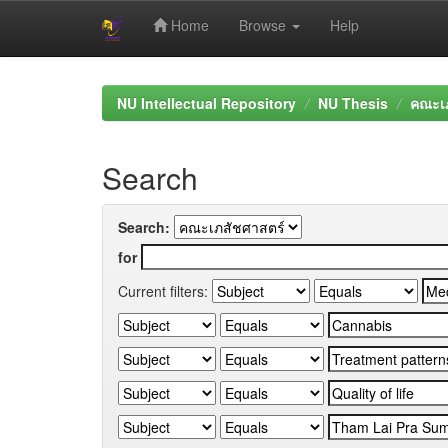
Home
Browse
Help
Skip
navigation
NU Intellectual Repository
NU Thesis
คณะเภ
Search
Search:
for
Current filters: