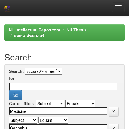
Skip
navigation
NU Intellectual Repository
NU Thesis
คณะเภสัชศาสตร์
Search
Search:
for
Current filters: