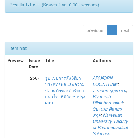
Results 1-1 of 1 (Search time: 0.001 seconds).
previous
1
next
Item hits:
Preview
Issue
Title
Author(s)
Date
2564
รูปแบบการสั่งใช้ยา
APAKORN
ประสิทธิผลและความ
BOONTHAM
;
ปลอดภัยของตำรับยา
อาภากร บุญธรรม
;
แผนไทยที่มีกัญชาปรุง
Piyameth
ผสม
Dilokthornsakul
;
ปิยะเมธ ดิลกธร
สกุล
;
Naresuan
University. Faculty
of Pharmaceutical
Sciences