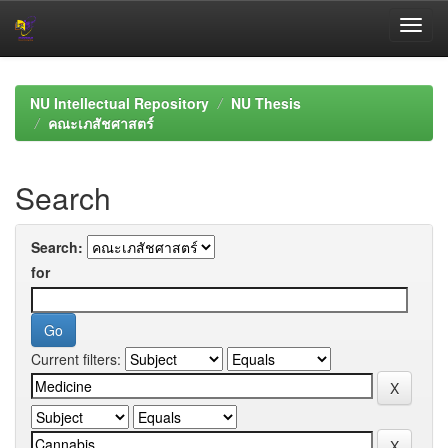
Skip
navigation
NU Intellectual Repository
NU Thesis
คณะเภสัชศาสตร์
Search
Search:
for
Current filters: