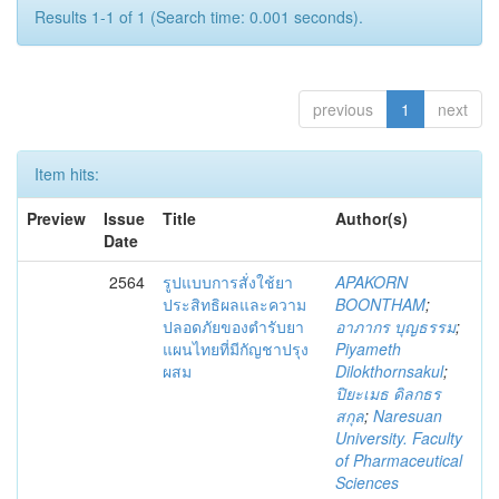
Results 1-1 of 1 (Search time: 0.001 seconds).
previous
1
next
Item hits:
Preview
Issue
Title
Author(s)
Date
2564
รูปแบบการสั่งใช้ยา
APAKORN
ประสิทธิผลและความ
BOONTHAM
;
ปลอดภัยของตำรับยา
อาภากร บุญธรรม
;
แผนไทยที่มีกัญชาปรุง
Piyameth
ผสม
Dilokthornsakul
;
ปิยะเมธ ดิลกธร
สกุล
;
Naresuan
University. Faculty
of Pharmaceutical
Sciences