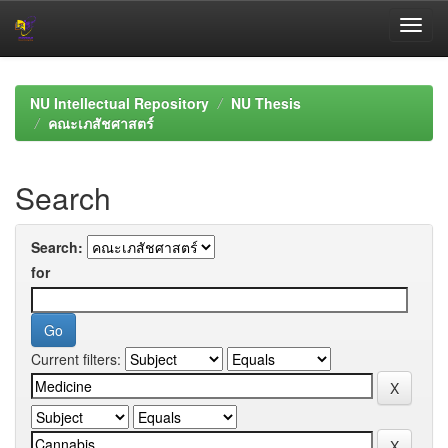
Skip
navigation
NU Intellectual Repository
NU Thesis
คณะเภสัชศาสตร์
Search
Search:
for
Current filters: