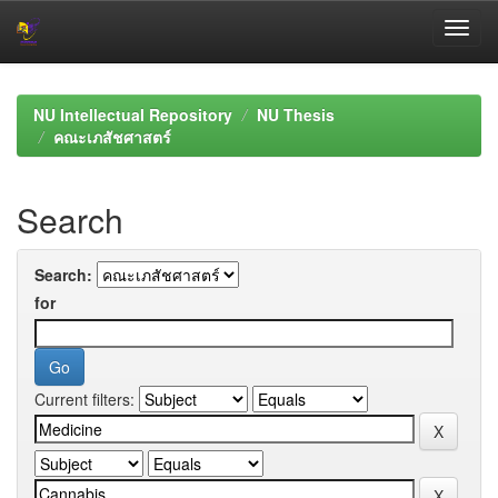
Skip
navigation
NU Intellectual Repository
NU Thesis
คณะเภสัชศาสตร์
Search
Search:
for
Current filters: