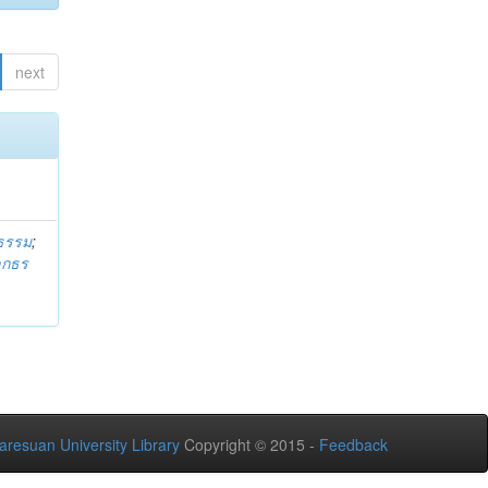
next
ธรรม
;
ลกธร
aresuan University Library
Copyright © 2015 -
Feedback