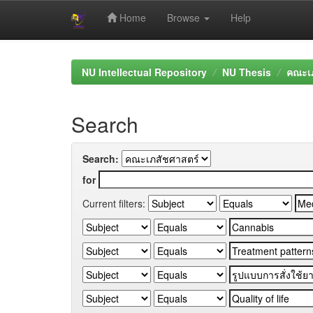
Home
Browse
Help
Skip
navigation
NU Intellectual Repository
NU Thesis
คณะเภ
Search
Search:
for
Current filters: