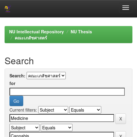
Skip
navigation
NU Intellectual Repository
NU Thesis
คณะเภสัชศาสตร์
Search
Search:
for
Current filters: