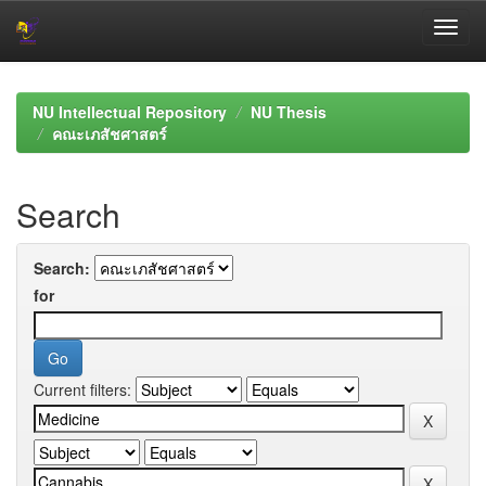
Skip
navigation
NU Intellectual Repository
NU Thesis
คณะเภสัชศาสตร์
Search
Search:
for
Current filters: