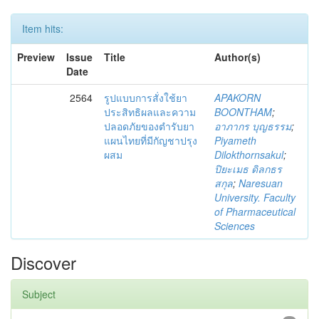
Item hits:
Preview
Issue
Title
Author(s)
Date
2564
รูปแบบการสั่งใช้ยา
APAKORN
ประสิทธิผลและความ
BOONTHAM
;
ปลอดภัยของตำรับยา
อาภากร บุญธรรม
;
แผนไทยที่มีกัญชาปรุง
Piyameth
ผสม
Dilokthornsakul
;
ปิยะเมธ ดิลกธร
สกุล
;
Naresuan
University. Faculty
of Pharmaceutical
Sciences
Discover
Subject