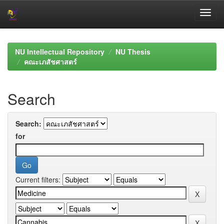
Skip
navigation
NU Intellectual Repository
NU Thesis
คณะเภสัชศาสตร์
Search
Search:
for
Current filters: