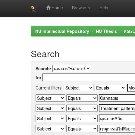
Home
Browse
Help
Skip
navigation
NU Intellectual Repository
NU Thesis
คณะเภ
Search
Search:
for
Current filters: