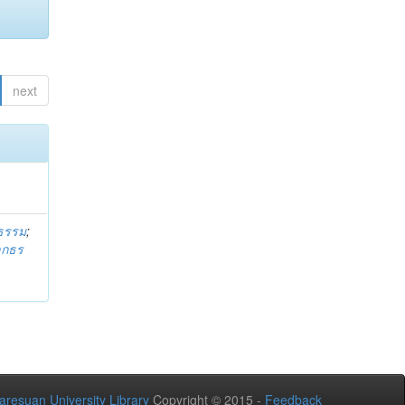
next
ธรรม
;
ลกธร
aresuan University Library
Copyright © 2015 -
Feedback