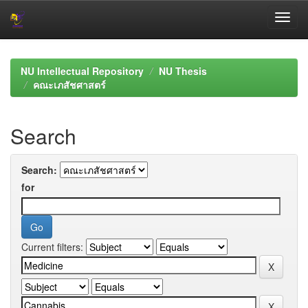
Skip
navigation
NU Intellectual Repository
NU Thesis
คณะเภสัชศาสตร์
Search
Search:
for
Current filters: