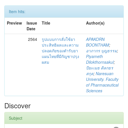
Item hits:
Preview
Issue
Title
Author(s)
Date
2564
รูปแบบการสั่งใช้ยา
APAKORN
ประสิทธิผลและความ
BOONTHAM
;
ปลอดภัยของตำรับยา
อาภากร บุญธรรม
;
แผนไทยที่มีกัญชาปรุง
Piyameth
ผสม
Dilokthornsakul
;
ปิยะเมธ ดิลกธร
สกุล
;
Naresuan
University. Faculty
of Pharmaceutical
Sciences
Discover
Subject